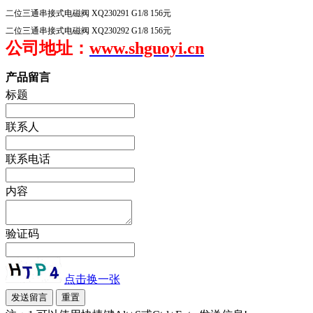
二位三通串接式电磁阀
XQ
230291 G
1/8 156
元
二位三通串接式电磁阀
XQ
230292 G
1/8 156
元
公司地址：
www.shguoyi.cn
产品留言
标题
联系人
联系电话
内容
验证码
点击换一张