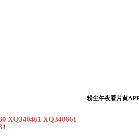
粉尘午夜看片黄APP免费
60 XQ340461 XQ340661
61