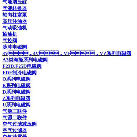
气液增压缸
气液转换器
轴向柱塞泵
高压注油器
气动吸油机
输油机
气控阀
脉冲电磁阀
3V，4V，VF，VZ系列电磁阀
A3类海隆系列电磁阀
F23D,F25D电磁阀
FDF制冷电磁阀
Q系列电磁阀
K系列电磁阀
D系列电磁阀
Z系列电磁阀
U系列电磁阀
气源三联件
气源二联件
空气过滤减压阀
空气过滤器
空气油雾器