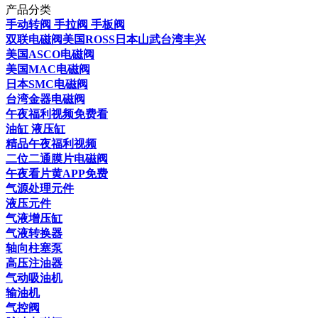
产品分类
手动转阀 手拉阀 手板阀
双联电磁阀美国ROSS日本山武台湾丰兴
美国ASCO电磁阀
美国MAC电磁阀
日本SMC电磁阀
台湾金器电磁阀
午夜福利视频免费看
油缸 液压缸
精品午夜福利视频
二位二通膜片电磁阀
午夜看片黄APP免费
气源处理元件
液压元件
气液增压缸
气液转换器
轴向柱塞泵
高压注油器
气动吸油机
输油机
气控阀