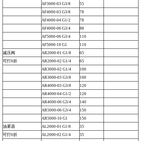
AF3000-03 G3/8
55
D
AF4000-03 G3/8
78
D
AF4000-04 G1/2
78
D
AF4000-06 G3/4
88
D
AF5000-06 G3/4
110
C
AF5000-10 G1
110
C
减压阀
AR2000-01 G1/8
65
C
可打6折
AR2000-02 G1/4
65
C
AR3000-02 G1/4
100
C
AR3000-03 G3/8
100
C
AR4000-03 G3/8
120
M
AR4000-04 G1/2
120
M
AR4000-06 G3/4
140
A
AR5000-06 G3/4
150
A
AR5000-10 G1
150
A
油雾器
AL2000-01 G1/8
35
A
可打6折
AL2000-02 G1/4
35
A