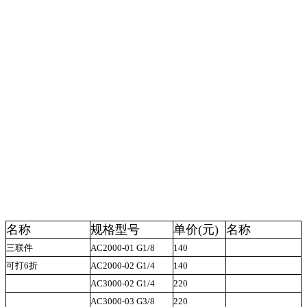
名称
规格型号
单价(元)
名称
三联件
AC2000-01 G1/8
140
A
可打6折
AC2000-02 G1/4
140
A
AC3000-02 G1/4
220
A
AC3000-03 G3/8
220
A